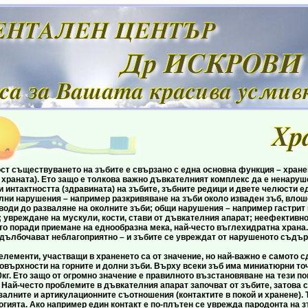
ствуването на зъбите е свързано с една основна функция – хранене
храната). Ето защо е толкова важно дъвкателният комплекс да е ненаруше
 интактността (здравината) на зъбите, зъбните редици и двете челюсти е
лни нарушения – например разкривяване на зъби около изваден зъб, вло
 води до разваляне на околните зъби; общи нарушения – например гастрит
; увреждане на мускули, кости, стави от дъвкателния апарат; неефективн
то поради приемане на еднообразна мека, най-често въглехидратна храна.
адълбочават неблагоприятно – и зъбите се увреждат от нарушеното съдър
и, участващи в храненето са от значение, но най-важно е самото сдъв
върхности на горните и долни зъби. Върху всеки зъб има миниатюрни точк
кг. Ето защо от огромно значение е правилното възстановяване на тези п
 Най-често проблемите в дъвкателния апарат започват от зъбите, затова с
залните и артикулационните съотношения (контактите в покой и хранене). Т
гията. Ако например един контакт е по-плътен се уврежда пародонта на зъ