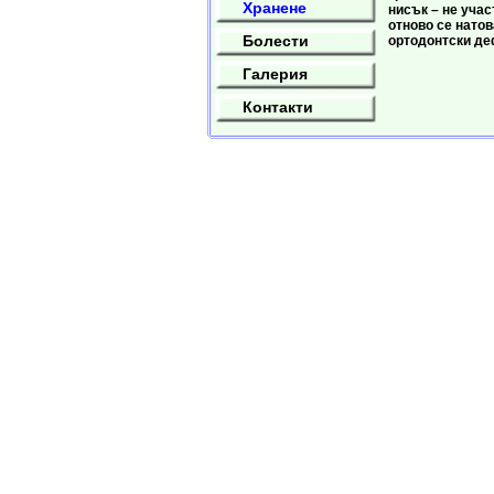
Хранене
нисък – не учас
отново се нато
Болести
ортодонтски де
Галерия
Контакти