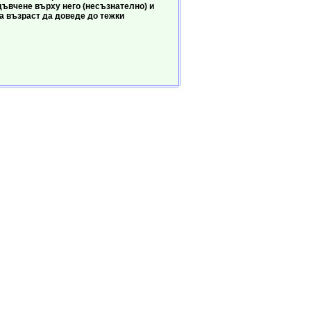
 дъвчене върху него (несъзнателно) и
а възраст да доведе до тежки