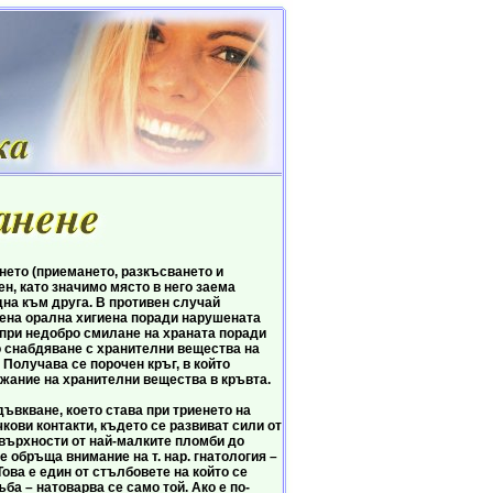
то (приемането, разкъсването и
н, като значимо място в него заема
дна към друга. В противен случай
шена орална хигиена поради нарушената
 при недобро смилане на храната поради
о снабдяване с хранителни вещества на
 Получава се порочен кръг, в който
жание на хранителни вещества в кръвта.
кване, което става при триенето на
ови контакти, където се развиват сили от
овърхности от най-малките пломби до
е обръща внимание на т. нар. гнатология –
ова е един от стълбовете на който се
ба – натоварва се само той. Ако е по-