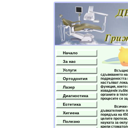
Начало
За нас
Услуги
Всъщност съще
сдъвкването на 
Ортодонтия
подредеността и
настъпват лока
функция, което
Лазер
изваден/и зъб/и
органите в тяло
Диагностика
процесите се з
Естетика
Всички елемент
дъвкателните по
Хигиена
порядъка на 450
целите протези.
Полезно
науката за оклу
крепи стоматоло