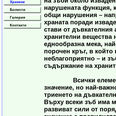
на зъби около изваден
Хранене
нарушената функция, к
Болести
общи нарушения – нап
Галерия
храната поради изваде
Контакти
стави от дъвкателния 
хранителни вещества н
еднообразна мека, най
порочен кръг, в който
неблагоприятно – и зъ
съдържание на хранит
Всички елементи, 
значение, но най-важн
триенето на дъвкателн
Върху всеки зъб има м
развиват сили от поря