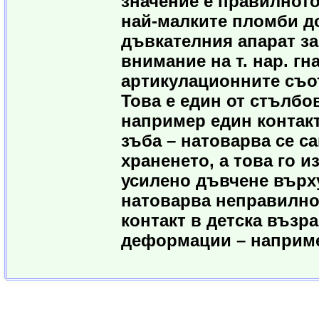
значение е правилното
най-малките пломби до
дъвкателния апарат за
внимание на т. нар. гн
артикулационните съот
Това е един от стълбо
например един контакт
зъба – натоварва се са
храненето, а това го и
усилено дъвчене върху
натоварва неправилно
контакт в детска възр
деформации – наприме