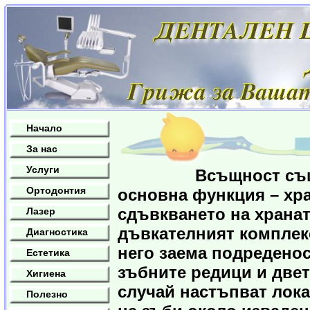
Начало
За нас
Услуги
Всъщност съществу
Ортодонтия
основна функция – хра
сдъвкването на хранат
Лазер
дъвкателният комплекс
Диагностика
него заема подреденос
Естетика
зъбните редици и двет
Хигиена
случай настъпват лок
Полезно