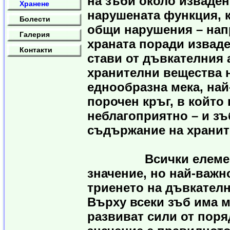
на зъби около изваден
Хранене
нарушената функция, к
Болести
общи нарушения – нап
Галерия
храната поради изваде
Контакти
стави от дъвкателния 
хранителни вещества н
еднообразна мека, най
порочен кръг, в който
неблагоприятно – и зъ
съдържание на хранит
Всички елементи, 
значение, но най-важн
триенето на дъвкателн
Върху всеки зъб има м
развиват сили от поря