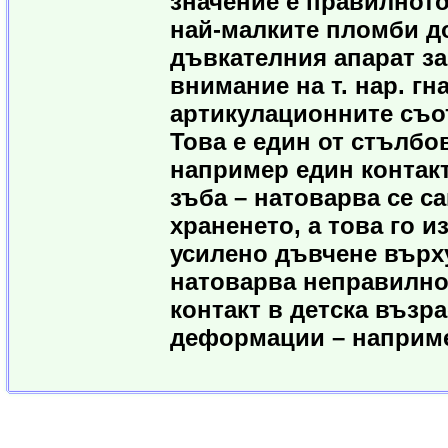
значение е правилното
най-малките пломби до
дъвкателния апарат за
внимание на т. нар. гн
артикулационните съот
Това е един от стълбо
например един контакт
зъба – натоварва се са
храненето, а това го и
усилено дъвчене върху
натоварва неправилно
контакт в детска възр
деформации – наприме