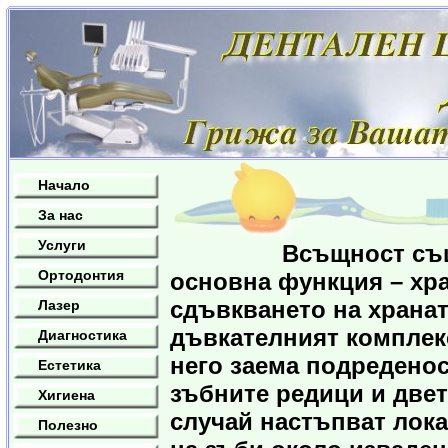
Начало
За нас
Услуги
Всъщност съществу
Ортодонтия
основна функция – хра
сдъвкването на хранат
Лазер
дъвкателният комплекс
Диагностика
него заема подреденос
Естетика
зъбните редици и двет
Хигиена
случай настъпват лок
Полезно