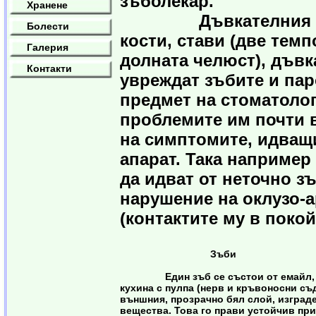
зъболекар.
Хранене
Дъвкателния апарат
Болести
кости, стави (две тем
Галерия
долната челюст), дъвк
Контакти
увреждат зъбите и пар
предмет на стоматолог
проблемите им почти в
на симптомите, идващи
апарат. Така например
да идват от неточно з
нарушение на оклузо-
(контактите му в покой
Зъби
Един зъб се състои от емайл, де
кухина с пулпа (нерв и кръвоносни съ
външния, прозрачно бял слой, изграде
вещества. Това го прави устойчив пр