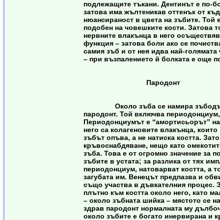
подлежащите тъкани. Дентинът е по-бо
затова има жълтеникав оттенък от къд
нюансираност в цвета на зъбите. Той е
подобен на човешките кости. Затова т
нервните влакънца в него осъществяв
функция – затова боли ако се почиств
самия зъб и от нея идва най-голямата 
– при възпалението й болката е още п
Пародонт
Около зъба се намира зъбодърж
пародонт. Той включва периодонциум,
Периодонциумът е “амортисьорът” на 
него са колагеновите влакънца, които п
зъбът опъва, а не натиска костта. Зат
кръвоснабдяване, нещо като омекоти
зъба. Това е от огромно значение за п
зъбите в устата; за разлика от тях им
периодонциум, натоварват костта, а то
загубата им. Венецът предпазва и обв
също участва в дъвкателния процес. 
плътно към костта около него, като ма
– около зъбната шийка – мястото се н
здрав пародонт нормалната му дълбоч
около зъбите е богато инервирана и к