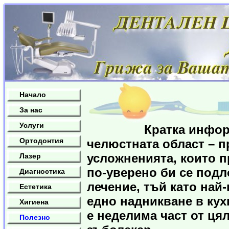
Начало
За нас
Услуги
Кратка информация
Ортодонтия
челюстната област – п
усложненията, които п
Лазер
по-уверено би се под
Диагностика
лечение, тъй като най
Естетика
едно надникване в кух
Хигиена
е неделима част от ця
Полезно