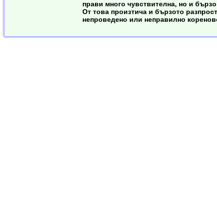
прави много чувствителна, но и бързо
От това произтича и бързото разпрос
непроведено или неправилно коренов