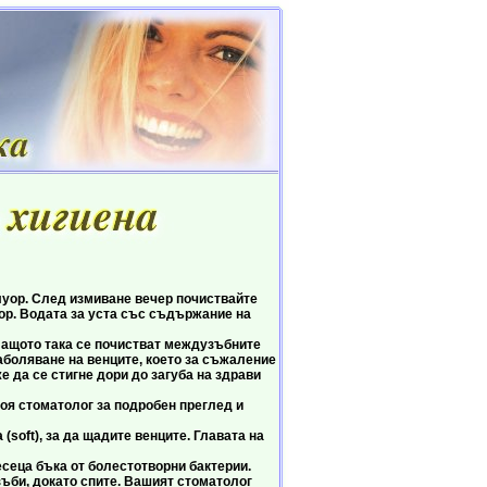
р. След измиване вечер почиствайте
уор. Водата за уста със съдържание на
щото така се почистват междузъбните
заболяване на венците, което за съжаление
е да се стигне дори до загуба на здрави
я стоматолог за подробен преглед и
oft), за да щадите венците. Главата на
еца бъка от болестотворни бактерии.
би, докато спите. Вашият стоматолог