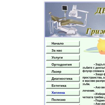
Начало
За нас
Услуги
Лична хиги
Ортодонтия
• Задължителн
зъбите с дента
флуор спомага 
Лазер
• Защо флосва
пространства, а
Диагностика
е масово разпро
зъби.
Естетика
• Ако венците 
лечение.
Хигиена
• Изберете чет
четката трябва 
Полезно
• Подменяйте ч
• Ако изпитват