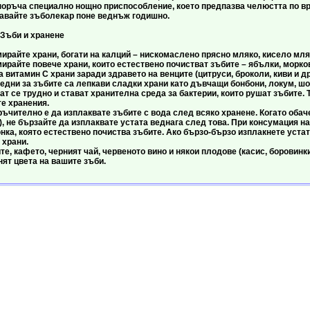
поръча специално нощно приспособление, което предпазва челюстта по вр
е зъболекар поне веднъж годишно.
хранене
 храни, богати на калций – нискомаслено прясно мляко, кисело мляко
 повече храни, които естествено почистват зъбите – ябълки, моркови
на витамин С храни заради здравето на венците (цитруси, броколи, киви и др.
а зъбите са лепкави сладки храни като дъвчащи бонбони, локум, шоко
ат се трудно и стават хранителна среда за бактерии, които рушат зъбите. Т
е хранения.
но е да изплаквате зъбите с вода след всяко хранене. Когато обаче 
), не бързайте да изплаквате устата веднага след това. При консумация н
ка, която естествено почиства зъбите. Ако бързо-бързо изплакнете устат
 храни.
фето, черният чай, червеното вино и някои плодове (касис, боровинки, 
ят цвета на вашите зъби.