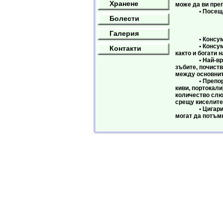
Хранене
може да ви пре
• Посещавайт
Болести
Зъби и 
Галерия
• Консумирайте
• Консумирайте
Контакти
както и богати 
• Най-вредни з
зъбите, почиств
между основнит
• Препоръчител
киви, портокали
количество слюн
срещу киселите
• Цигарите, ка
могат да потъмн