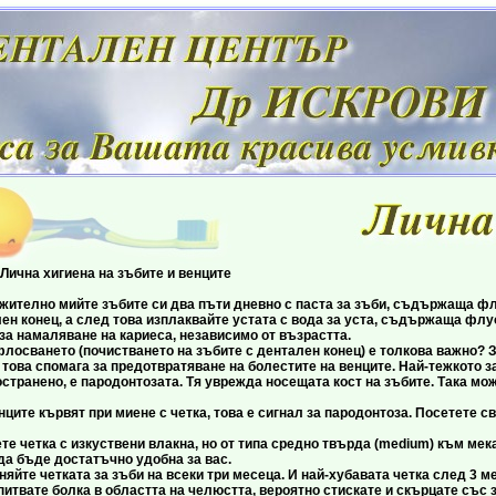
ена на зъбите и венците
о мийте зъбите си два пъти дневно с паста за зъби, съдържаща флуо
лен конец, а след това изплаквайте устата с вода за уста, съдържаща фл
за намаляване на кариеса, независимо от възрастта.
нето (почистването на зъбите с дентален конец) е толкова важно? За
 това спомага за предотвратяване на болестите на венците. Най-тежкото 
странено, е пародонтозата. Тя уврежда носещата кост на зъбите. Така мож
кървят при миене с четка, това е сигнал за пародонтоза. Посетете сво
ка с изкуствени влакна, но от типа средно твърда (medium) към мека (s
да бъде достатъчно удобна за вас.
етката за зъби на всеки три месеца. И най-хубавата четка след 3 мес
е болка в областта на челюстта, вероятно стискате и скърцате със зъ