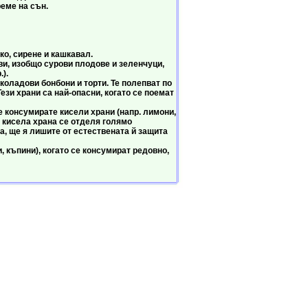
еме на сън.
, сирене и кашкавал.
, изобщо сурови плодове и зеленчуци,
).
ладови бонбони и торти. Те полепват по
ези храни са най-опасни, когато се поемат
консумирате кисели храни (напр. лимони,
а кисела храна се отделя голямо
а, ще я лишите от естествената й защита
къпини), когато се консумират редовно,