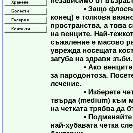
независимо от възраст
Хранене
• Защо флосването 
Болести
конец) е толкова важн
Галерия
пространства, а това 
Контакти
на венците. Най-тежкот
съжаление е масово ра
уврежда носещата кост
загуба на здрави зъби.
• Ако венците кървя
за пародонтоза. Посет
лечение.
• Изберете четка с 
твърда (medium) към ме
на четката трябва да 
• Подменяйте четка
най-хубавата четка сл