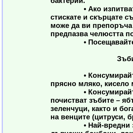
бактерии.
• Ако изпитвате бо
стискате и скърцате с
може да ви препоръча
предпазва челюстта по
• Посещавайте зъб
Зъби и хр
• Консумирайте хра
прясно мляко, кисело 
• Консумирайте пов
почистват зъбите – яб
зеленчуци, както и бо
на венците (цитруси, б
• Най-вредни за зъ