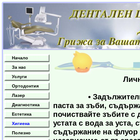
Начало
За нас
Услуги
Лична хигиена 
Ортодонтия
• Задължително ми
Лазер
паста за зъби, съдър
Диагностика
почиствайте зъбите с 
Естетика
устата с вода за уста,
Хигиена
съдържание на флуор с
Полезно