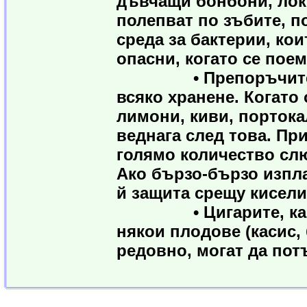
дъвчащи бонбони, лок
полепват по зъбите, п
среда за бактерии, кои
опасни, когато се пое
• Препоръчително е
всяко хранене. Когато
лимони, киви, портока
веднага след това. Пр
голямо количество слю
Ако бързо-бързо изпла
й защита срещу кисели
• Цигарите, кафето
някои плодове (касис,
редовно, могат да пот