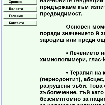
най-новите тенденции 
Хранене
придържаме към изпит
Болести
предвидимост.
Галерия
Контакти
Основен момент в 
поради значението й з
зародиш или преди още
• Лечението на ка
химиополимери, глас-
• Терапия на карие
(периодонтит), абсцес,
разрушени зъби. Това 
зъболечение, тъй като
безсимптомно за пацие