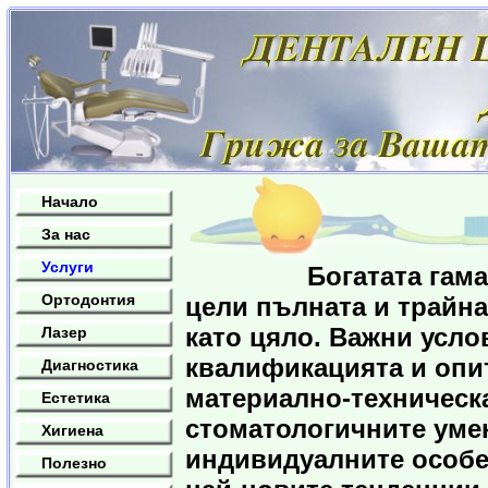
Начало
За нас
Услуги
Богатата гама от з
Ортодонтия
цели пълната и трайн
като цяло. Важни усло
Лазер
квалификацията и опи
Диагностика
материално-техническ
Естетика
стоматологичните уме
Хигиена
индивидуалните особе
Полезно