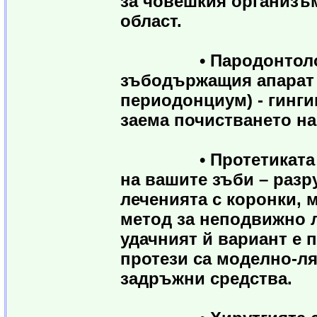
за човешкия организъ
област.
• Пародонтологията
зъбодържащия апарат 
периодонциум) - гинги
заема почистването на
• Протетиката въз
на вашите зъби – разр
леченията с коронки, 
метод за неподвижно л
удачният й вариант е
протези са моделно-ля
задръжни средства.