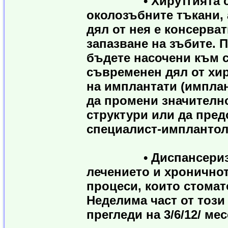
• Хирутгията се сп
околозъбните тъкани,
дял от нея е консерват
запазване на зъбите. 
бъдете насочени към с
съвременен дял от хир
на имплантати (импла
да промени значително
структури или да пред
специалист-имплантол
• Диспансеризацият
лечението и хронично
процеси, които стомат
Неделима част от тоз
прегледи на 3/6/12/ мес