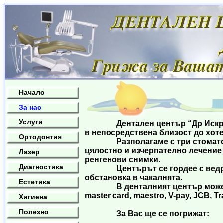
Начало
За нас
Услуги
Дентален център “Др Искрови” 
в непосредствена близост до хот
Ортодонтия
Разполагаме с три стоматолог
цялостно и изчерпателно лечение
Лазер
ренгенови снимки.
Диагностика
Центърът се гордее с ведрото
обстановка в чакалнята.
Естетика
В денталният център може да се 
master card, maestro, V-pay, JCB, Tr
Хигиена
Полезно
За Вас ще се погрижат: