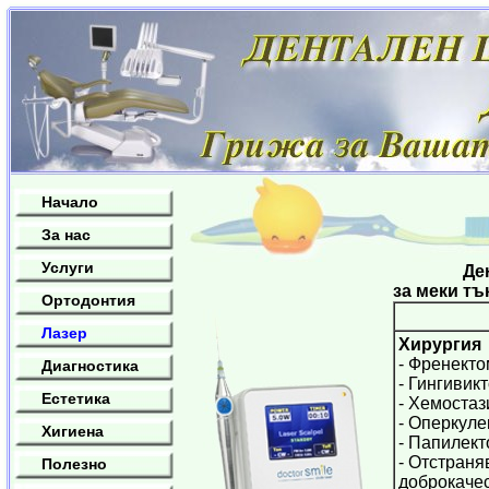
Начало
За нас
Услуги
Дентален
за меки тъ
Ортодонтия
Лазер
Хирургия
- Френект
Диагностика
- Гингивик
Естетика
- Хемостаз
- Оперкул
Хигиена
- Папилек
- Отстраня
Полезно
доброкаче