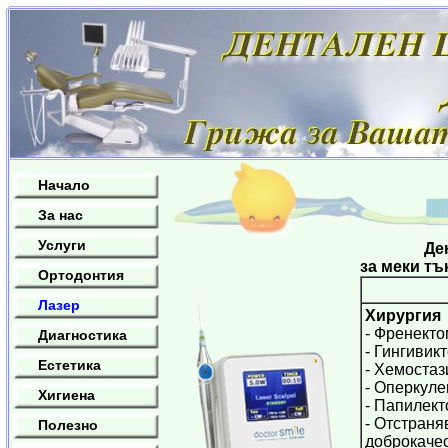
Начало
За нас
Услуги
Дентален
за меки тъ
Ортодонтия
Лазер
Хирургия
- Френект
Диагностика
- Гингивик
Естетика
- Хемостаз
- Оперкул
Хигиена
- Папилек
- Отстраня
Полезно
доброкаче