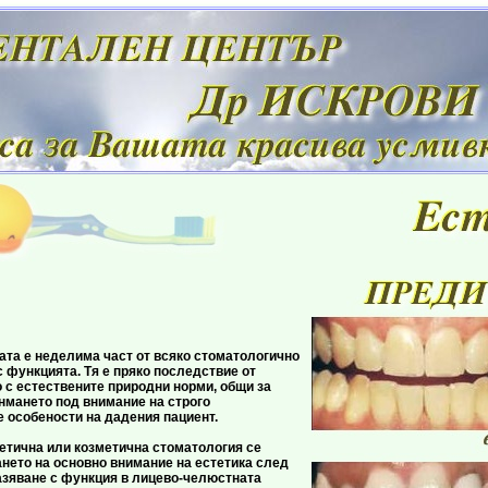
 неделима част от всяко стоматологично
 функцията. Тя е пряко последствие от
 с естествените природни норми, общи за
енмането под внимание на строго
 особености на дадения пациент.
а или козметична стоматология се
нето на основно внимание на естетика след
зяване с функция в лицево-челюстната