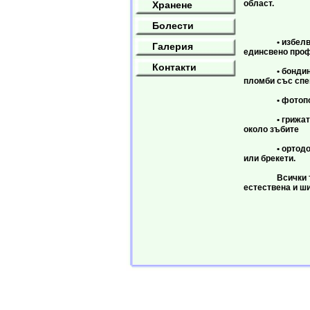
област.
Хранене
Тя вкл
Болести
• избелването
Галерия
единсвено проф
Контакти
• бондингът 
пломби със спе
• фотополи
• грижата за 
около зъбите
• ортодонтия 
или брекети.
Всички тези 
естествена и ш