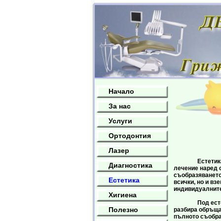
Начало
За нас
Услуги
Ортодонтия
Лазер
Естетиката е
Диагностика
лечение наред с
съобразяването
Естетика
всички, но и вз
индивидуалните
Хигиена
Под естетичн
Полезно
разбира обръща
пълното съобра