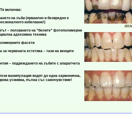
ючва:
 на зъби (прваилно и безвредно е
есионалното избелване!)
– ползването на “белите” фотопoлимерни
циална адхезивна техника
мерните фасети
червената естетика – тази на венците
– подреждането на зъбите с апаратчета
манипулация водят до една хармонична,
ирока усмивка, пълна със самочувствие!