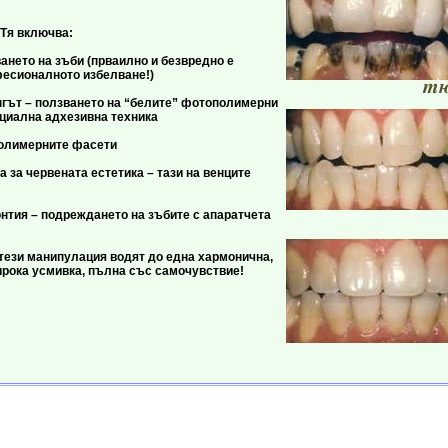
ючва:
 на зъби (прваилно и безвредно е
есионалното избелване!)
– ползването на “белите” фотопoлимерни
циална адхезивна техника
мерните фасети
червената естетика – тази на венците
– подреждането на зъбите с апаратчета
манипулация водят до една хармонична,
ирока усмивка, пълна със самочувствие!