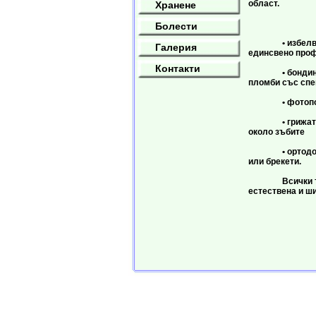
област.
Хранене
Тя вкл
Болести
• избелването
Галерия
единсвено проф
Контакти
• бондингът 
пломби със спе
• фотополи
• грижата за 
около зъбите
• ортодонтия 
или брекети.
Всички тези 
естествена и ш