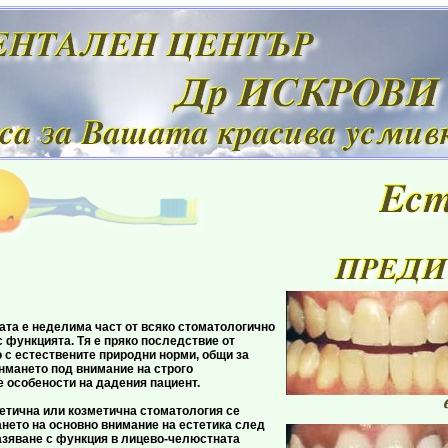
 неделима част от всяко стоматологично
 функцията. Тя е пряко последствие от
 с естествените природни норми, общи за
енмането под внимание на строго
 особености на дадения пациент.
а или козметична стоматология се
нето на основно внимание на естетика след
зяване с функция в лицево-челюстната