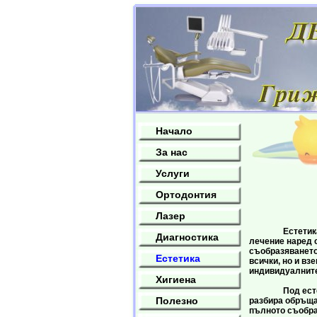
Начало
За нас
Услуги
Ортодонтия
Лазер
Естетиката е
Диагностика
лечение наред с
съобразяването
Естетика
всички, но и вз
индивидуалните
Хигиена
Под естетичн
Полезно
разбира обръща
пълното съобра