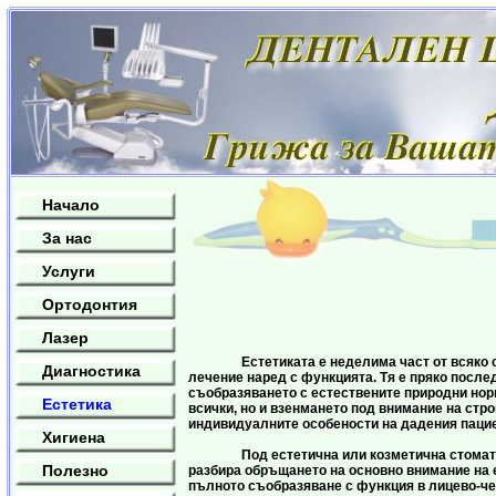
Начало
За нас
Услуги
Ортодонтия
Лазер
Естетиката е неделима част от всяко с
Диагностика
лечение наред с функцията. Тя е пряко после
съобразяването с естествените природни нор
Естетика
всички, но и взенмането под внимание на стро
индивидуалните особености на дадения пацие
Хигиена
Под естетична или козметична стомато
Полезно
разбира обръщането на основно внимание на 
пълното съобразяване с функция в лицево-ч