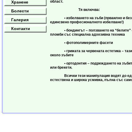
област.
Хранене
Тя включва:
Болести
• избелването на зъби (прваилно и без
Галерия
единсвено професионалното избелване!)
Контакти
• бондингът – ползването на “белите” 
пломби със специална адхезивна техника
• фотополимерните фасети
• грижата за червената естетика – тази 
около зъбите
• ортодонтия – подреждането на зъбите
или брекети.
Всички тези манипулация водят до едн
естествена и широка усмивка, пълна със сам