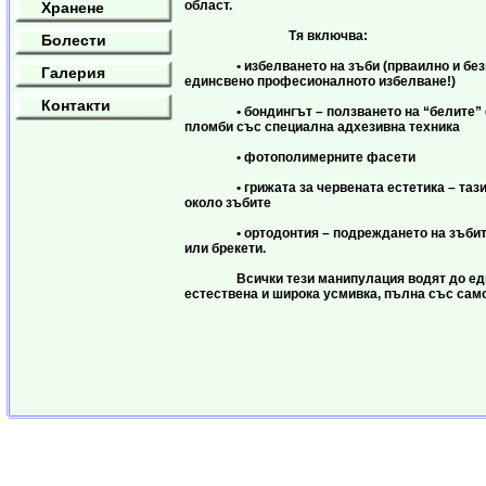
област.
Хранене
Тя включва:
Болести
• избелването на зъби (прваилно и без
Галерия
единсвено професионалното избелване!)
Контакти
• бондингът – ползването на “белите” 
пломби със специална адхезивна техника
• фотополимерните фасети
• грижата за червената естетика – тази 
около зъбите
• ортодонтия – подреждането на зъбите
или брекети.
Всички тези манипулация водят до едн
естествена и широка усмивка, пълна със сам