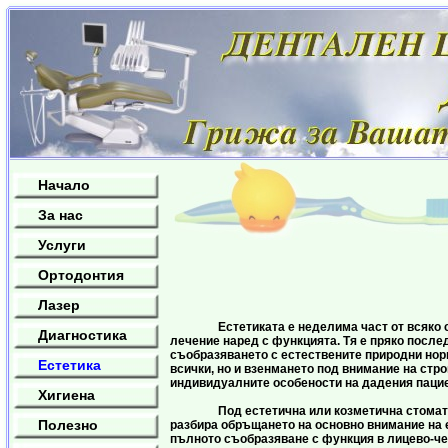
Начало
За нас
Услуги
Ортодонтия
Лазер
Естетиката е неделима част от всяко с
Диагностика
лечение наред с функцията. Тя е пряко после
съобразяването с естествените природни нор
Естетика
всички, но и взенмането под внимание на стро
индивидуалните особености на дадения пацие
Хигиена
Под естетична или козметична стомато
Полезно
разбира обръщането на основно внимание на 
пълното съобразяване с функция в лицево-ч