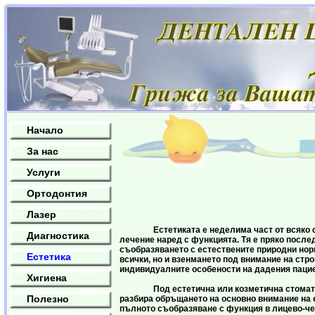
Начало
За нас
Услуги
Ортодонтия
Лазер
Естетиката е неделима част от всяко с
Диагностика
лечение наред с функцията. Тя е пряко после
съобразяването с естествените природни нор
Естетика
всички, но и взенмането под внимание на стро
индивидуалните особености на дадения пацие
Хигиена
Под естетична или козметична стомато
Полезно
разбира обръщането на основно внимание на 
пълното съобразяване с функция в лицево-ч