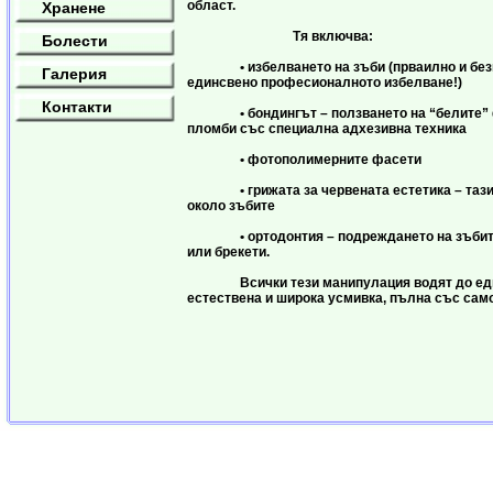
област.
Хранене
Тя включва:
Болести
• избелването на зъби (прваилно и без
Галерия
единсвено професионалното избелване!)
Контакти
• бондингът – ползването на “белите” 
пломби със специална адхезивна техника
• фотополимерните фасети
• грижата за червената естетика – тази 
около зъбите
• ортодонтия – подреждането на зъбите
или брекети.
Всички тези манипулация водят до едн
естествена и широка усмивка, пълна със сам