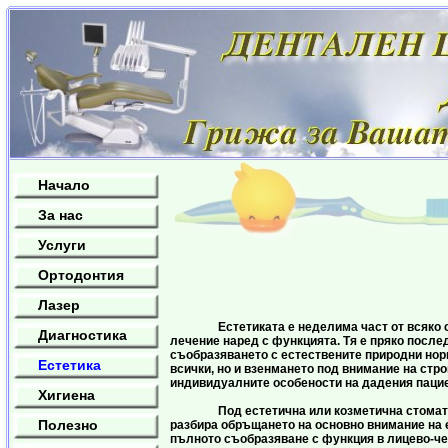
Начало
За нас
Услуги
Ортодонтия
Лазер
Естетиката е неделима част от всяко с
Диагностика
лечение наред с функцията. Тя е пряко после
съобразяването с естествените природни нор
Естетика
всички, но и взенмането под внимание на стро
индивидуалните особености на дадения пацие
Хигиена
Под естетична или козметична стомато
Полезно
разбира обръщането на основно внимание на 
пълното съобразяване с функция в лицево-ч