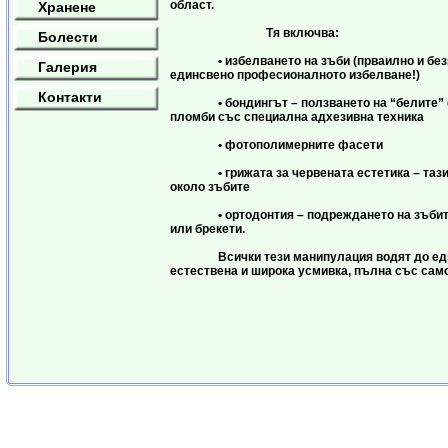
област.
Хранене
Тя включва:
Болести
• избелването на зъби (прваилно и без
Галерия
единсвено професионалното избелване!)
Контакти
• бондингът – ползването на “белите” 
пломби със специална адхезивна техника
• фотополимерните фасети
• грижата за червената естетика – тази 
около зъбите
• ортодонтия – подреждането на зъбите
или брекети.
Всички тези манипулация водят до едн
естествена и широка усмивка, пълна със сам