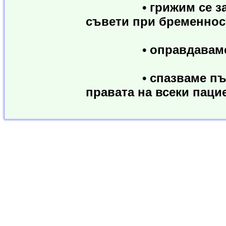
• грижим се за дец
съвети при бременнос
• оправдаваме очак
• спазваме пълна 
правата на всеки паци