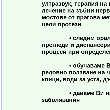
ултразвук, терапия на
лечение на зъбни нерв
мостове от прагова ме
цели протези
• следим оралното
прегледи и диспансер
процеси при определе
• обучаваме Ви за 
редовно ползване на ч
конци, води за уста, д
• даваме Ви насоки
заболявания