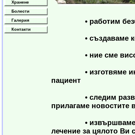
Хранене
Болести
• работим безбол
Галерия
Контакти
• създаваме комфо
• ние сме високо к
• изготвяме индиви
пациент
• следим развитиет
прилагаме новостите в
• извършваме изче
лечение за цялото Ви 